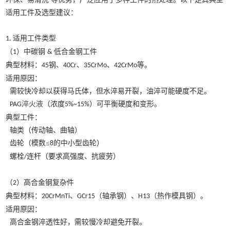
适用工件及选型建议：
适用工件类型
1.
（
）中碳钢
低合金钢工件
1
&
典型材料：
钢、
、
、
等。
45
40Cr
35CrMo
42CrMo
适用原因：
需较快冷却以获得马氏体，但水淬易开裂，油淬可能硬度不足。
淬火液
（浓度
）可平衡硬度和变形。
PAG
5%~15%
典型工件：
轴类（传动轴、曲轴）
齿轮（模数
≤
的中小型齿轮）
8
螺栓
连杆（要求高强度、抗疲劳）
/
（
）高合金钢复杂件
2
典型材料：
、
（轴承钢）、
（热作模具钢）。
20CrMnTi
GCr15
H13
适用原因：
高合金钢淬透性好，需较慢冷却避免开裂。