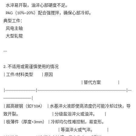
水淬易开裂，油淬心部硬度不足。
（
）配合强搅拌，确保心部冷却。
PAG
10%~20%
典型工件：
风电主轴
大型轧辊
---
不适用或需谨慎使用的情况
2.
工件
材料类型
原因
|
/
|
替代方案
|
|
|-------------------------|-------------------------------------------------------------------------|---
-----------------------|
超高碳钢（如
）
水基淬火液即使高浓度仍可能冷却过快，导
|
T10A
|
致开裂。
分级盐浴淬火或油淬。
|
|
极薄件（厚度
）
冷却均匀性难控制，易变形。
|
<3mm
|
等温淬火或气淬。
|
|