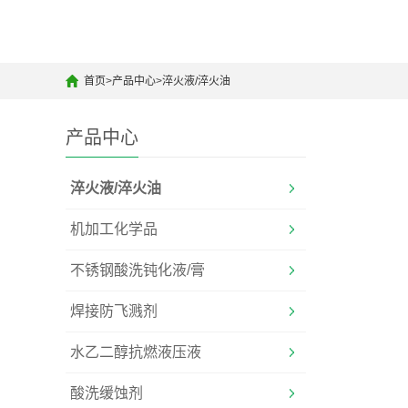
首页
>
产品中心
>
淬火液/淬火油
产品中心
淬火液/淬火油
机加工化学品
不锈钢酸洗钝化液/膏
焊接防飞溅剂
水乙二醇抗燃液压液
酸洗缓蚀剂