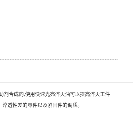
助剂合成的,使用快速光亮
淬火油
可以提高淬火工件
、淬透性差的零件以及紧固件的调质。