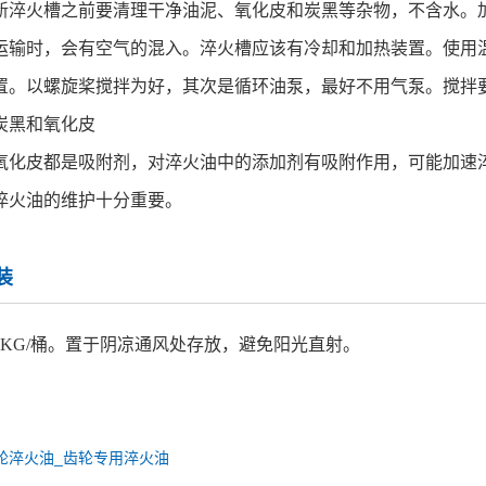
新淬火槽之前要清理干净油泥、氧化皮和炭黑等杂物，不含水。
运输时，会有空气的混入。淬火槽应该有冷却和加热装置。使用
置。以螺旋桨搅拌为好，其次是循环油泵，最好不用气泵。搅拌
炭黑和氧化皮
氧化皮都是吸附剂，对淬火油中的添加剂有吸附作用，可能加速
淬火油的维护十分重要。
装
70KG/桶。置于阴凉通风处存放，避免阳光直射。
轮淬火油_齿轮专用淬火油