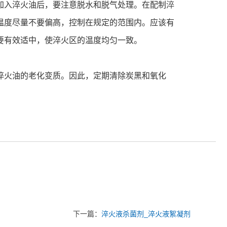
加入淬火油后，要注意脱水和脱气处理。在配制
淬
温度尽量不要偏高，控制在规定的范围内。应该有
要有效适中，使淬火区的温度均匀一致。
淬火油的老化变质。因此，定期清除炭黑和氧化
下一篇：
淬火液杀菌剂_淬火液絮凝剂