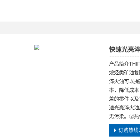
快速光亮
产品简介THI
烷烃类矿油复
淬火油可以提
率，降低成本
差的零件以及
速光亮淬火油
无污染。②热
订购热线：1