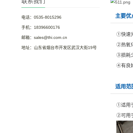
联系我们
主要优
电话：0535-8015296
手机：18396600176
①快速
邮箱：sales@thi.com.cn
②热氧
地址：山东省烟台市开发区武汉大街19号
③损耗
④有良
适用范
①适用
②可用