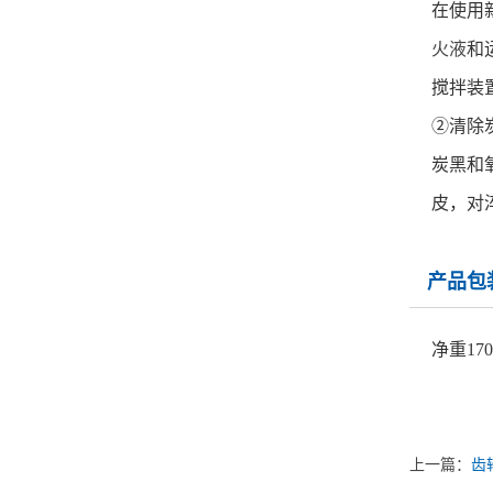
在使用
火液
和
搅拌装
②清除
炭黑和
皮，对
产品包
净重1
上一篇：
齿